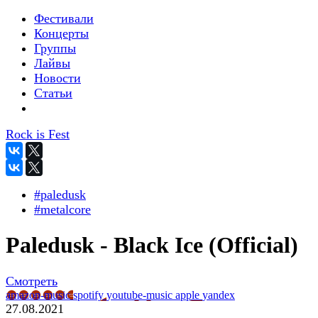
Фестивали
Концерты
Группы
Лайвы
Новости
Статьи
Rock is Fest
#paledusk
#metalcore
Paledusk - Black Ice (Official)
Смотреть
amazon-music
spotify
youtube-music
apple
yandex
27.08.2021