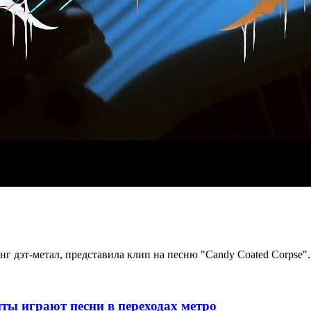
г дэт-метал, представила клип на песню "Candy Coated Corpse".
ты играют песни в переходах метро