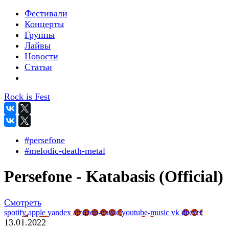
Фестивали
Концерты
Группы
Лайвы
Новости
Статьи
Rock is Fest
#persefone
#melodic-death-metal
Persefone - Katabasis (Official)
Смотреть
spotify
apple
yandex
amazon-music
youtube-music
vk
deezer
13.01.2022