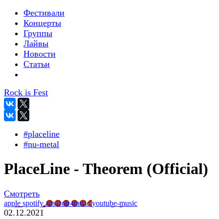
Фестивали
Концерты
Группы
Лайвы
Новости
Статьи
Rock is Fest
#placeline
#nu-metal
PlaceLine - Theorem (Official)
Смотреть
apple
spotify
amazon-music
youtube-music
02.12.2021