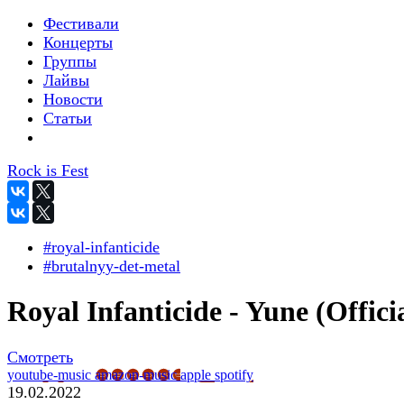
Фестивали
Концерты
Группы
Лайвы
Новости
Статьи
Rock is Fest
#royal-infanticide
#brutalnyy-det-metal
Royal Infanticide - Yune (Offici
Смотреть
youtube-music
amazon-music
apple
spotify
19.02.2022