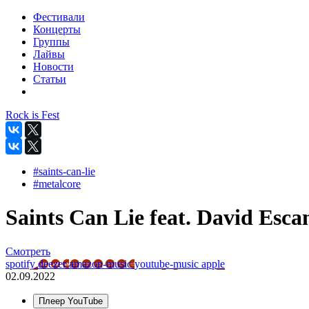
Фестивали
Концерты
Группы
Лайвы
Новости
Статьи
Rock is Fest
#saints-can-lie
#metalcore
Saints Can Lie feat. David Escam
Смотреть
spotify
deezer
amazon-music
youtube-music
apple
02.09.2022
Плеер YouTube