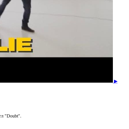
▶
гл "Doubt".