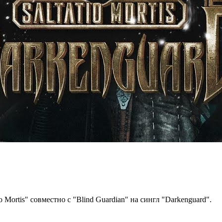
Mortis" совместно с "Blind Guardian" на сингл "Darkenguard".