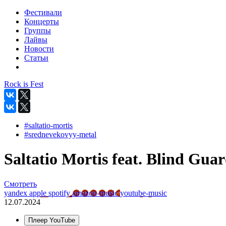
Фестивали
Концерты
Группы
Лайвы
Новости
Статьи
Rock is Fest
#saltatio-mortis
#srednevekovyy-metal
Saltatio Mortis feat. Blind Gua
Смотреть
yandex
apple
spotify
amazon-music
youtube-music
12.07.2024
Плеер YouTube