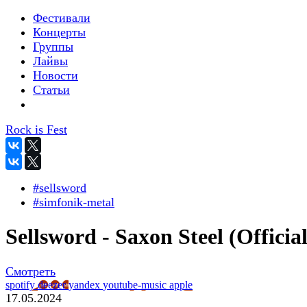
Фестивали
Концерты
Группы
Лайвы
Новости
Статьи
Rock is Fest
#sellsword
#simfonik-metal
Sellsword - Saxon Steel (Official
Смотреть
spotify
deezer
yandex
youtube-music
apple
17.05.2024