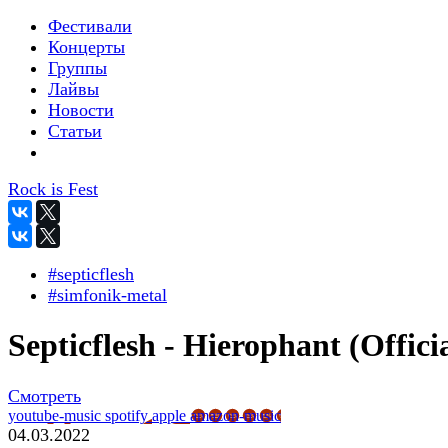
Фестивали
Концерты
Группы
Лайвы
Новости
Статьи
Rock is Fest
#septicflesh
#simfonik-metal
Septicflesh - Hierophant (Offici
Смотреть
youtube-music
spotify
apple
amazon-music
04.03.2022