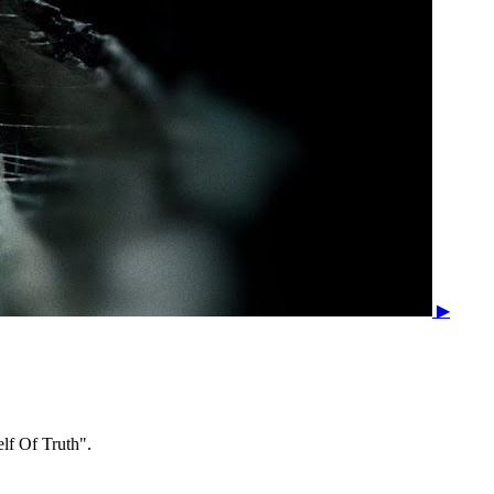
▶
f Of Truth".