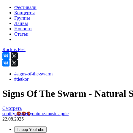
Фестивали
Концерты
Группы
Лайвы
Новости
Статьи
Rock is Fest
#signs-of-the-swarm
#detkor
Signs Of The Swarm - Natural Se
Смотреть
spotify
deezer
youtube-music
apple
22.08.2025
Плеер YouTube