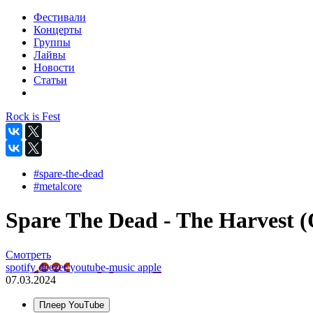
Фестивали
Концерты
Группы
Лайвы
Новости
Статьи
Rock is Fest
#spare-the-dead
#metalcore
Spare The Dead - The Harvest (O
Смотреть
spotify
deezer
youtube-music
apple
07.03.2024
Плеер YouTube