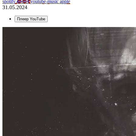
spotify
deezer
youtube-music
apple
31.05.2024
Плеер YouTube