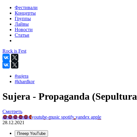
Фестивали
Концерты
Группы
Лайвы
Новости
Статьи
Rock is Fest
#sujera
#khardkor
Sujera - Propaganda (Sepultura
Смотреть
amazon-music
youtube-music
spotify
yandex
apple
28.12.2021
Плеер YouTube