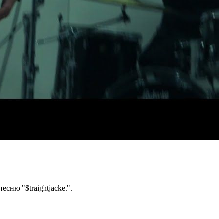
сню "$traightjacket".