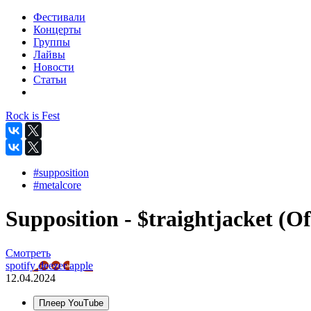
Фестивали
Концерты
Группы
Лайвы
Новости
Статьи
Rock is Fest
#supposition
#metalcore
Supposition - $traightjacket (Off
Смотреть
spotify
deezer
apple
12.04.2024
Плеер YouTube