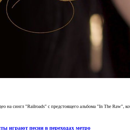
 на сингл "Railroads" с предстоящего альбома "In The Raw", ко
ты играют песни в переходах метро