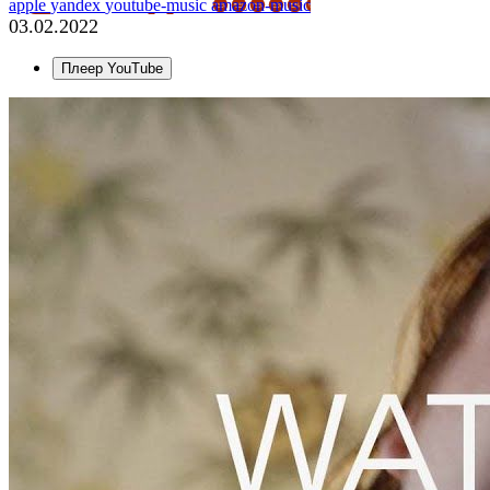
apple
yandex
youtube-music
amazon-music
03.02.2022
Плеер YouTube