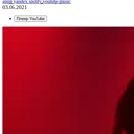
apple
yandex
spotify
youtube-music
03.06.2021
Плеер YouTube