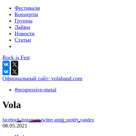
Фестивали
Концерты
Группы
Лайвы
Новости
Статьи
Rock is Fest
Официальный сайт:
volaband.com
#progressive-metal
Vola
facebook
instagram
twitter
apple
spotify
yandex
08.05.2021