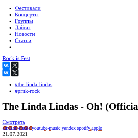
Фестивали
Концерты
Группы
Лайвы
Новости
Статьи
Rock is Fest
#the-linda-lindas
#pгnk-roсk
The Linda Lindas - Oh! (Officia
Смотреть
amazon-music
youtube-music
yandex
spotify
apple
21.07.2021