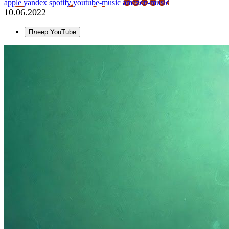
apple
yandex
spotify
youtube-music
amazon-music
10.06.2022
Плеер YouTube