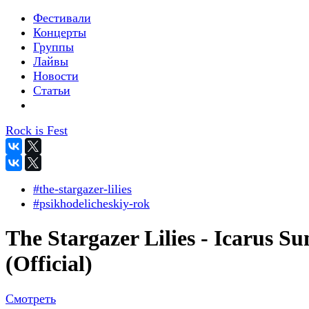
Фестивали
Концерты
Группы
Лайвы
Новости
Статьи
Rock is Fest
#the-stargazer-lilies
#psikhodelicheskiy-rok
The Stargazer Lilies - Icarus Su
(Official)
Смотреть