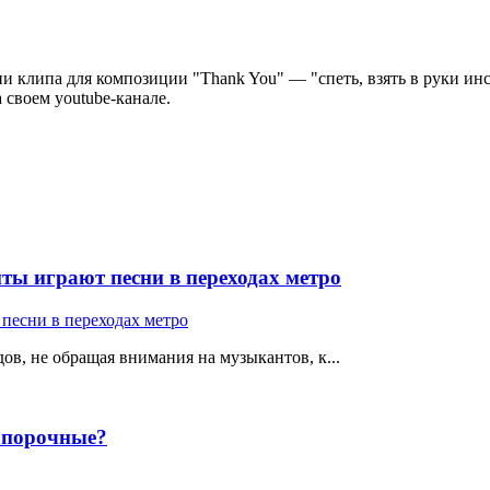
ии клипа для композиции "Thank You" — "спеть, взять в руки ин
 своем youtube-канале.
ты играют песни в переходах метро
ов, не обращая внимания на музыкантов, к...
е порочные?