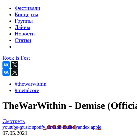
Фестивали
Концерты
Группы
Лайвы
Новости
Статьи
Rock is Fest
#thewarwithin
#metalcore
TheWarWithin - Demise (Officia
Смотреть
youtube-music
spotify
amazon-music
yandex
apple
07.05.2021