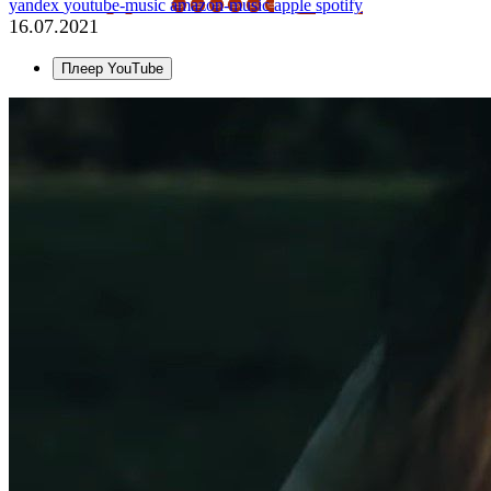
yandex
youtube-music
amazon-music
apple
spotify
16.07.2021
Плеер YouTube