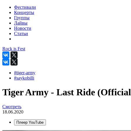
Фестивали
Концерты
Группы
Лайвы
Новости
Статьи
Rock is Fest
#tiger-army
#saykobilli
Tiger Army - Last Ride (Official
Смотреть
18.06.2020
Плеер YouTube