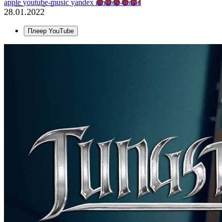
apple
youtube-music
yandex
amazon-music
28.01.2022
Плеер YouTube