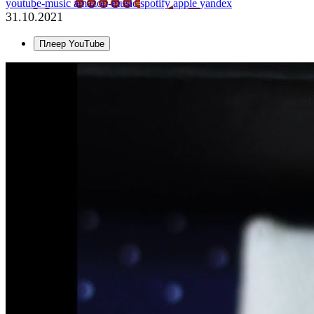
youtube-music
amazon-music
spotify
apple
yandex
31.10.2021
Плеер YouTube