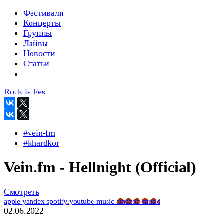
Фестивали
Концерты
Группы
Лайвы
Новости
Статьи
Rock is Fest
#vein-fm
#khardkor
Vein.fm - Hellnight (Official)
Смотреть
apple
yandex
spotify
youtube-music
amazon-music
02.06.2022