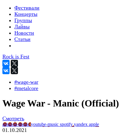
Фестивали
Концерты
Группы
Лайвы
Новости
Статьи
Rock is Fest
#wage-war
#metalcore
Wage War - Manic (Official)
Смотреть
amazon-music
youtube-music
spotify
yandex
apple
01.10.2021