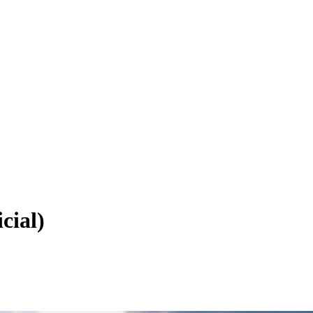
cial)