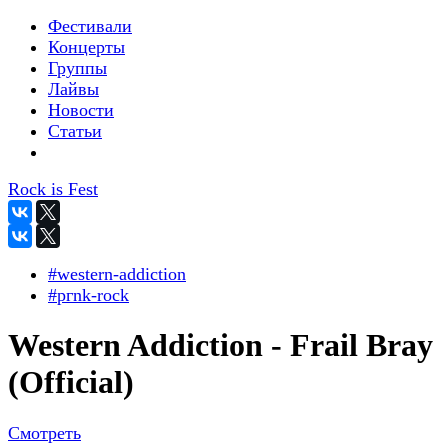
Фестивали
Концерты
Группы
Лайвы
Новости
Статьи
Rock is Fest
#western-addiction
#pгnk-roсk
Western Addiction - Frail Bray
(Official)
Смотреть