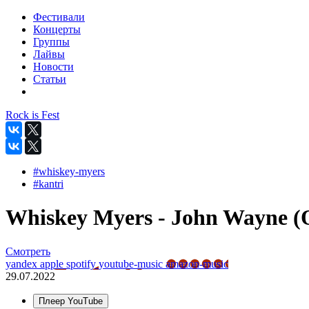
Фестивали
Концерты
Группы
Лайвы
Новости
Статьи
Rock is Fest
#whiskey-myers
#kantri
Whiskey Myers - John Wayne (O
Смотреть
yandex
apple
spotify
youtube-music
amazon-music
29.07.2022
Плеер YouTube