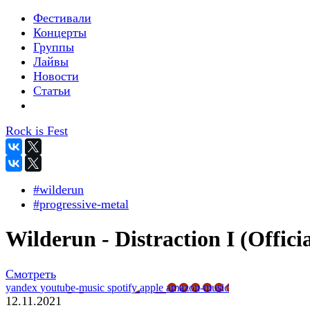
Фестивали
Концерты
Группы
Лайвы
Новости
Статьи
Rock is Fest
#wilderun
#progressive-metal
Wilderun - Distraction I (Officia
Смотреть
yandex
youtube-music
spotify
apple
amazon-music
12.11.2021