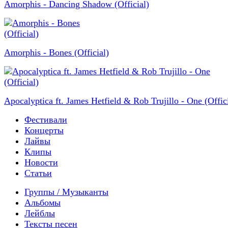
Amorphis - Dancing Shadow (Official)
Amorphis - Bones (Official)
Apocalyptica ft. James Hetfield & Rob Trujillo - One (Offici
Фестивали
Концерты
Лайвы
Клипы
Новости
Статьи
Группы / Музыканты
Альбомы
Лейблы
Тексты песен