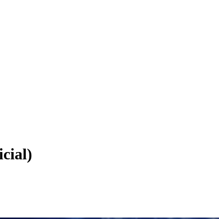
cial)