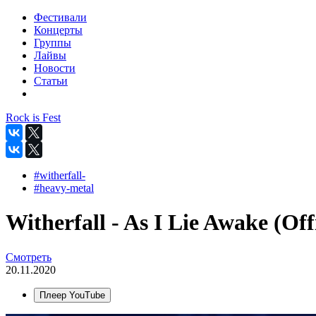
Фестивали
Концерты
Группы
Лайвы
Новости
Статьи
Rock is Fest
#witherfall-
#heavy-metal
Witherfall - As I Lie Awake (Offi
Смотреть
20.11.2020
Плеер YouTube