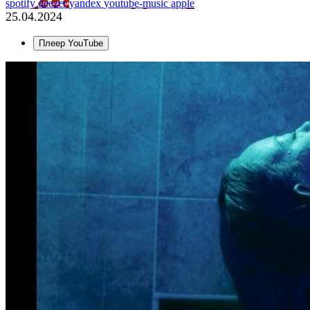
spotify
deezer
yandex
youtube-music
apple
25.04.2024
Плеер YouTube