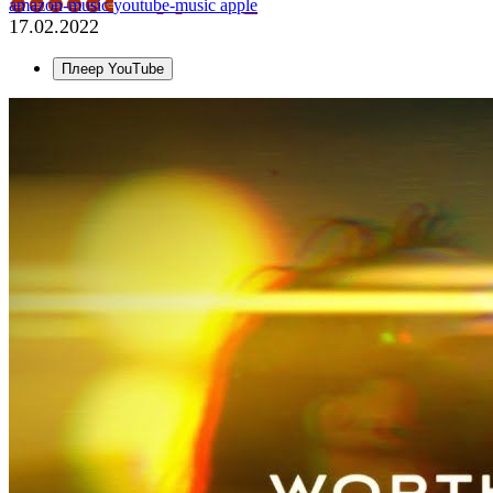
amazon-music
youtube-music
apple
17.02.2022
Плеер YouTube