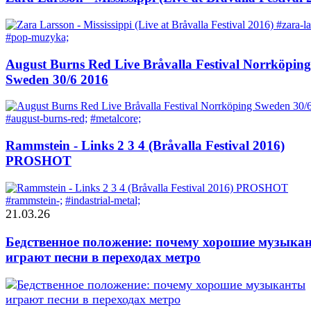
#zara-la
#pop-muzyka;
August Burns Red Live Bråvalla Festival Norrköping
Sweden 30/6 2016
#august-burns-red;
#metalcore;
Rammstein - Links 2 3 4 (Bråvalla Festival 2016)
PROSHOT
#rammstein-;
#indastrial-metal;
21.03.26
Бедственное положение: почему хорошие музыка
играют песни в переходах метро