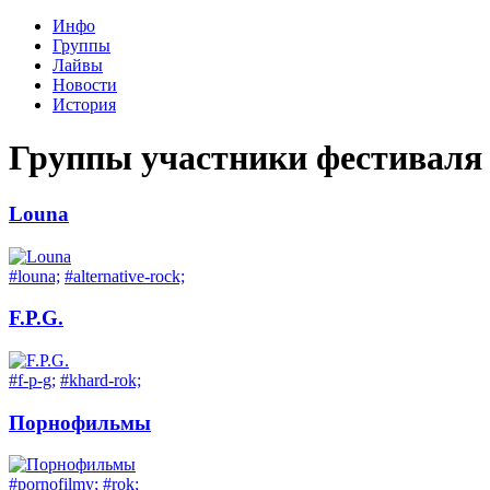
Инфо
Группы
Лайвы
Новости
История
Группы участники фестиваля
Louna
#louna;
#alternative-rock;
F.P.G.
#f-p-g;
#khard-rok;
Порнофильмы
#pornofilmy;
#rok;