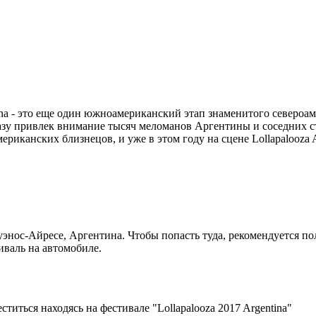
tina - это еще один южноамериканский этап знаменитого североа
азу привлек внимание тысяч меломанов Аргентины и соседних ст
иканских близнецов, и уже в этом году на сцене Lollapalooza Arg
Буэнос-Айресе, Аргентина. Чтобы попасть туда, рекомендуется 
иваль на автомобиле.
титься находясь на фестивале "Lollapalooza 2017 Argentina"