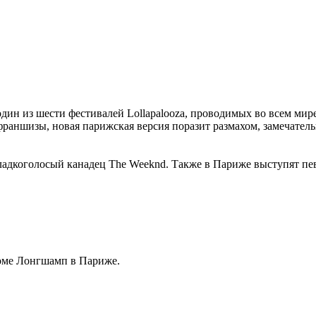
- один из шести фестивалей Lollapalooza, проводимых во всем м
 франшизы, новая парижская версия поразит размахом, замечате
сладкоголосый канадец The Weeknd. Также в Париже выступят пе
дроме Лонгшамп в Париже.