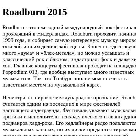
Roadburn 2015
Roadburn - это ежегодный международный рок-фестивал
проходящий в Нидерландах. Roadburn проходит, начина
1999 года, и собирает самую интересную музыку миров
тяжелой и психоделической сцены. Конечно, здесь звуч
много «дума» и «блек-метала», но можно услышать и
классический рок с блюзом, индастриал, фолк и даже х
хоп. Главные концерты фестиваля проходят на площадк
Poppodium 013, где вообще выступает много известных
музыкантов. Так что Тилбург вполне можно считать
известным местом на музыкальной карте.
Несмотря на широкое международное признание, Roadb
считается одним из последних в мире фестивалей
настоящего андеграунда. Фестиваль уважают музыкаль
критики и исполнители психоделического и авангардно
поджанров хард-рока. Его хедлайнеры редко появляются
музыкальных каналах, но их диски продаются тиражами
сотни тысяч экземпляров среди истинных ценителей