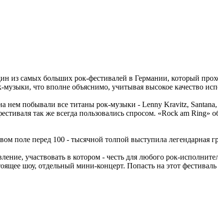
дин из самых больших рок-фестивалей в Германии, который про
-музыки, что вполне объяснимо, учитывая высокое качество исп
на нем побывали все титаны рок-музыки - Lenny Kravitz, Santana, 
 фестиваля так же всегда пользовались спросом. «Rock am Ring» 
вом поле перед 100 - тысячной толпой выступила легендарная гру
вление, участвовать в котором - честь для любого рок-исполните
оящее шоу, отдельный мини-концерт. Попасть на этот фестиваль