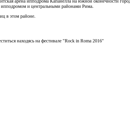
антская арена ипподрома Капанелла на южной оконечности город
ду ипподромом и центральными районами Рима.
иц в этом районе.
ститься находясь на фестивале "Rock in Roma 2016"