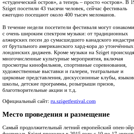
«студенческий остров», а теперь – просто «остров». В 
Sziget посетили 43 тысячи человек, сейчас фестиваль
ежегодно посещают около 400 тысяч меломанов.
В течение недели посетители фестиваля могут ознакоми
с очень широким спектром музыки: от традиционных
алжирских песен до сумасшедшего канадского индастри
от брутального американского хард-кора до утончённых
лондонских диджеев. Кроме музыки на Sziget происход
многочисленные культурные мероприятия, включая
просмотры кинофильмов, спортивные соревнования,
художественные выставки и галереи, театральные и
цирковые представления, дискуссионные клубы, языко
школы, детские программы, розыгрыши призов,
благотворительные акции и т.д.
Официальный сайт:
ru.szigetfestival.com
Место проведения и размещение
Самый продолжительный летний европейский опен-эйр
фестиваль Sziget проходил в 2015 году с 10 по 17 август