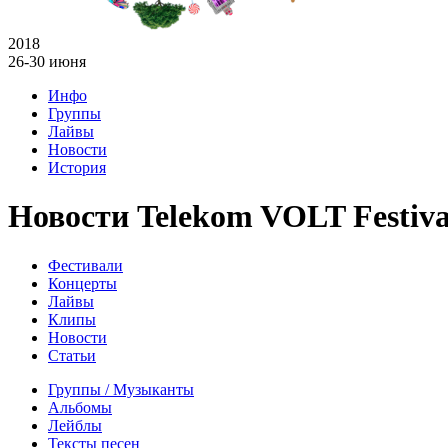
2018
26-30 июня
Инфо
Группы
Лайвы
Новости
История
Новости Telekom VOLT Festiva
Фестивали
Концерты
Лайвы
Клипы
Новости
Статьи
Группы / Музыканты
Альбомы
Лейблы
Тексты песен