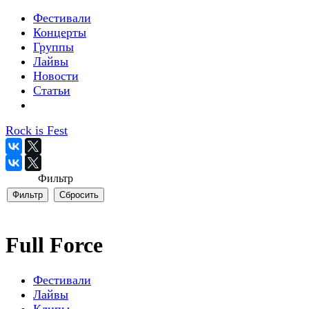
Фестивали
Концерты
Группы
Лайвы
Новости
Статьи
Rock is Fest
Фильтр
Full Force
Фестивали
Лайвы
Клипы