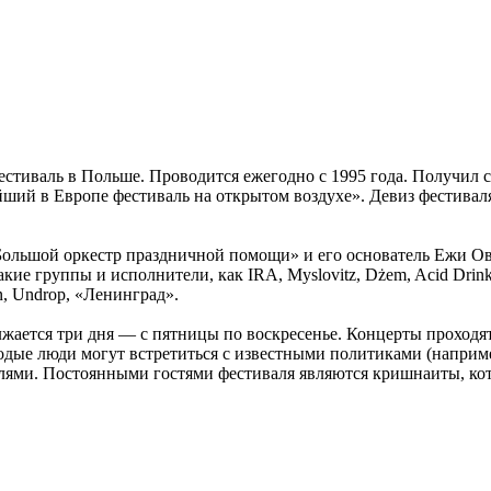
стиваль в Польше. Проводится ежегодно с 1995 года. Получил св
ий в Европе фестиваль на открытом воздухе». Девиз фестиваля:
Большой оркестр праздничной помощи» и его основатель Ежи Ов
 группы и исполнители, как IRA, Myslovitz, Dżem, Acid Drinkers
n, Undrop, «Ленинград».
лжается три дня — с пятницы по воскресенье. Концерты проходя
дые люди могут встретиться с известными политиками (наприм
лями. Постоянными гостями фестиваля являются кришнаиты, кот