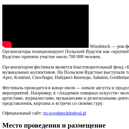
Woodstock — рок-фе
Организаторы позиционируют Польский Вудсток как «крупнейш
Вудстоке приняли участие около 700 000 человек.
Организатором фестиваля является благотворительный фонд «
музыкальных коллективов. На Польском Вудстоке выступали такие
Apes, Kontrust, Clawfinger, Найджел Кеннеди, Sabaton, Gentlema
Фестиваль проводится в конце июля — начале августа и продо
мероприятий. Например, в «Академии изящных искусств» моло
артистами, журналистами, музыкантами и религиозными деяте
представления, киртаны и встречи со своими гуру.
Официальный сайт:
en.woodstockfestival.pl
Место проведения и размещение