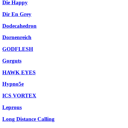
Die Happy
Dir En Grey
Dodecahedron
Dornenreich
GODFLESH
Gorguts
HAWK EYES
Hypno5e
ICS VORTEX
Leprous
Long Distance Calling