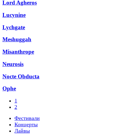
Lord Agheros
Lucynine
Lychgate
Meshuggah
Misanthrope
Neurosis
Nocte Obducta
Ophe
1
2
Фестивали
Концерты
Лайвы