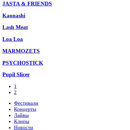
JASTA & FRIENDS
Kaonashi
Lash Meat
Loa Loa
MARMOZETS
PSYCHOSTICK
Pupil Slicer
1
2
Фестивали
Концерты
Лайвы
Клипы
Новости