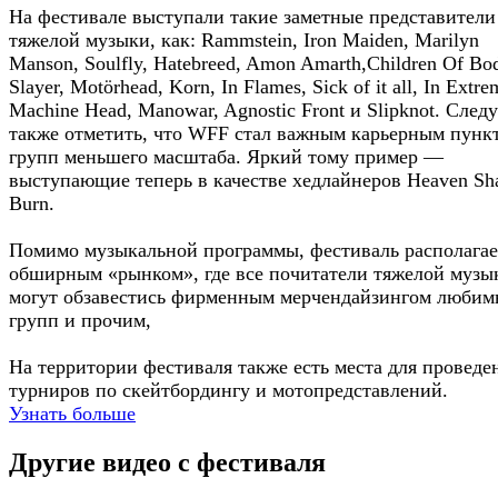
На фестивале выступали такие заметные представители
тяжелой музыки, как: Rammstein, Iron Maiden, Marilyn
Manson, Soulfly, Hatebreed, Amon Amarth,Children Of Bo
Slayer, Motörhead, Korn, In Flames, Sick of it all, In Extre
Machine Head, Manowar, Agnostic Front и Slipknot. Следу
также отметить, что WFF стал важным карьерным пунк
групп меньшего масштаба. Яркий тому пример —
выступающие теперь в качестве хедлайнеров Heaven Sha
Burn.
Помимо музыкальной программы, фестиваль располагае
обширным «рынком», где все почитатели тяжелой музы
могут обзавестись фирменным мерчендайзингом люби
групп и прочим,
На территории фестиваля также есть места для проведе
турниров по скейтбордингу и мотопредставлений.
Узнать больше
Другие видео с фестиваля